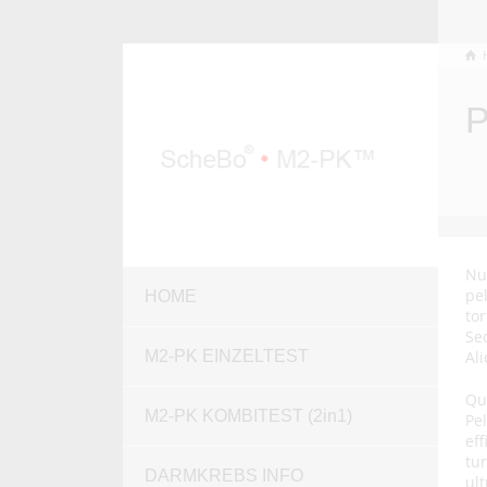
P
Nu
pe
HOME
tor
Se
M2-PK EINZELTEST
Al
Qui
M2-PK KOMBITEST (2in1)
Pe
ef
tu
DARMKREBS INFO
ul