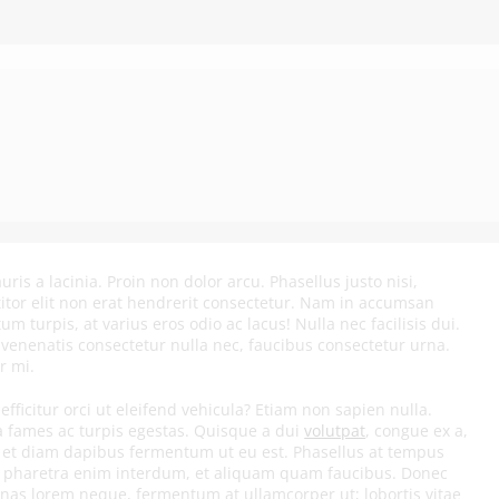
is a lacinia. Proin non dolor arcu. Phasellus justo nisi,
titor elit non erat hendrerit consectetur. Nam in accumsan
m turpis, at varius eros odio ac lacus! Nulla nec facilisis dui.
 venenatis consectetur nulla nec, faucibus consectetur urna.
r mi.
efficitur orci ut eleifend vehicula? Etiam non sapien nulla.
a fames ac turpis egestas. Quisque a dui
volutpat
, congue ex a,
ro et diam dapibus fermentum ut eu est. Phasellus at tempus
gna pharetra enim interdum, et aliquam quam faucibus. Donec
cenas lorem neque, fermentum at ullamcorper ut; lobortis vitae