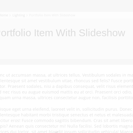
Home
Lighting
Portfolio Item With Slideshow
ortfolio Item With Slideshow
nc ut accumsan massa, at ultrices tellus. Vestibulum sodales in maur
llentesque sit amet vestibulum vitae, rhoncus sed felis? Fusce port
tor. Praesent sodales, nisi a dapibus consequat, velit risus elementu
d nec risus eu augue euismod mattis eu at orci. Praesent orci odio,
iquam urna massa, ultrices consectetur augue non, facilisis porttito
sque eget urna eleifend, laoreet velit in, sollicitudin purus. Donec 
llentesque habitant morbi tristique senectus et netus et malesuad
ficitur eros! Fusce commodo sagittis bibendum. Cras sit amet libe
rpis? Aenean quis consectetur mi! Nulla facilisi. Sed lobortis ma
trices dui tortor, sit amet blandit ipsum sollicitudin vehicula! Mae