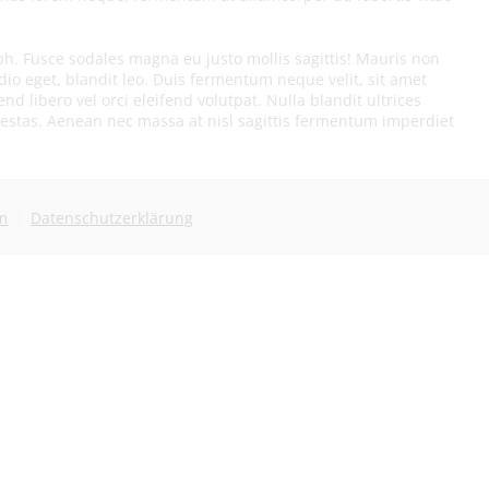
ibh. Fusce sodales magna eu justo mollis sagittis! Mauris non
io eget, blandit leo. Duis fermentum neque velit, sit amet
 libero vel orci eleifend volutpat. Nulla blandit ultrices
egestas. Aenean nec massa at nisl sagittis fermentum imperdiet
m
Datenschutzerklärung