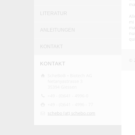
ma
LITERATUR
Al
mi
ma
ANLEITUNGEN
nu
qui
KONTAKT
© 
KONTAKT
ScheBo® • Biotech AG
Netanyastrasse 3
35394 Giessen
+49 - (0)641 - 4996-0
+49 - (0)641 - 4996 - 77
schebo [at) schebo.com