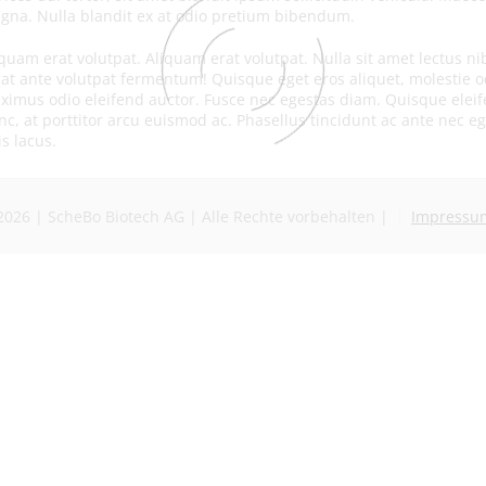
gna. Nulla blandit ex at odio pretium bibendum.
iquam erat volutpat. Aliquam erat volutpat. Nulla sit amet lectus n
 at ante volutpat fermentum! Quisque eget eros aliquet, molestie od
ximus odio eleifend auctor. Fusce nec egestas diam. Quisque eleifend
nc, at porttitor arcu euismod ac. Phasellus tincidunt ac ante nec 
s lacus.
2026 | ScheBo Biotech AG | Alle Rechte vorbehalten |
Impressu