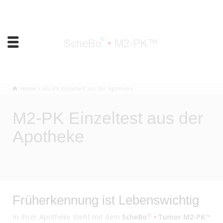
Home
M2-PK Einzeltest aus der Apotheke
M2-PK Einzeltest aus der
Apotheke
Früherkennung ist Lebenswichtig
®
In Ihrer Apotheke steht mit dem
ScheBo
•
Tumor M2-PK™