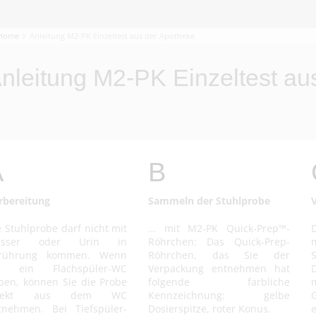
Home
Anleitung M2-PK Einzeltest aus der Apotheke
nleitung M2-PK Einzeltest au
A
B
rbereitung
Sammeln der Stuhlprobe
e Stuhlprobe darf nicht mit
… mit M2-PK Quick-Prep™-
asser oder Urin in
Röhrchen: Das Quick-Prep-
rührung kommen. Wenn
Röhrchen, das Sie der
S
e ein Flachspüler-WC
Verpackung entnehmen hat
D
ben, können Sie die Probe
folgende farbliche
irekt aus dem WC
Kennzeichnung: gelbe
tnehmen. Bei Tiefspüler-
Dosierspitze, roter Konus.