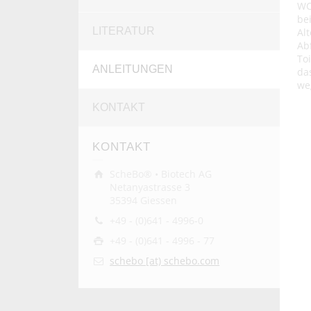
WC
be
LITERATUR
Al
A
To
ANLEITUNGEN
da
we
KONTAKT
KONTAKT
ScheBo® • Biotech AG
Netanyastrasse 3
35394 Giessen
+49 - (0)641 - 4996-0
+49 - (0)641 - 4996 - 77
schebo [at) schebo.com