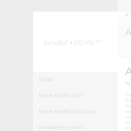
A
HOME
Vo
Di
M2-PK EINZELTEST
W
Be
Si
M2-PK KOMBITEST (2in1)
ha
d
en
DARMKREBS INFO