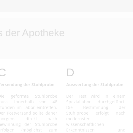
s der Apotheke
C
D
Versendung der Stuhlprobe
Auswertung der Stuhlprobe
Die geformte Stuhlprobe
Der Test wird in einem
muss innerhalb von 48
Speziallabor durchgeführt.
tunden im Labor eintreffen.
Die Bestimmung der
er Postversand sollte daher
Stuhlprobe erfolgt nach
morgens direkt nach
modernsten
Gewinnung der Stuhlprobe
wissenschaftlichen
erfolgen (möglichst zum
Erkenntnissen und