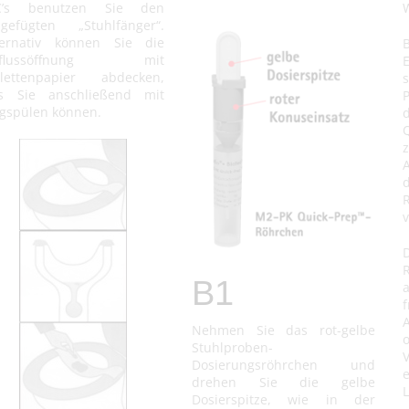
’s benutzen Sie den
igefügten „Stuhlfänger“.
ternativ können Sie die
B
bflussöffnung mit
E
ilettenpapier abdecken,
s Sie anschließend mit
gspülen können.
d
v
B1
f
Nehmen Sie das rot-gelbe
Stuhlproben-
Dosierungsröhrchen und
drehen Sie die gelbe
L
Dosierspitze, wie in der