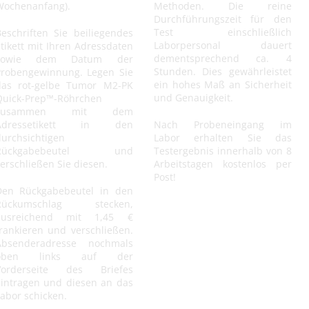
Wochenanfang).
Methoden. Die reine
Durchführungszeit für den
Test einschließlich
eschriften Sie beiliegendes
Laborpersonal dauert
tikett mit Ihren Adressdaten
dementsprechend ca. 4
sowie dem Datum der
Stunden. Dies gewährleistet
Probengewinnung. Legen Sie
ein hohes Maß an Sicherheit
das rot-gelbe Tumor M2-PK
und Genauigkeit.
Quick-Prep™-Röhrchen
zusammen mit dem
Adressetikett in den
Nach Probeneingang im
urchsichtigen
Labor erhalten Sie das
Rückgabebeutel und
Testergebnis innerhalb von 8
erschließen Sie diesen.
Arbeitstagen kostenlos per
Post!
Den Rückgabebeutel in den
Rückumschlag stecken,
ausreichend mit 1,45 €
rankieren und verschließen.
Absenderadresse nochmals
oben links auf der
Vorderseite des Briefes
eintragen und diesen an das
abor schicken.